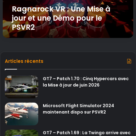
k
Ragnarock VR : Une Mise à
V
R
jour et une Démo pour le
:
PSVR2
U
n
e
M
i
s
Articles récents
e
à
j
GT7 – Patch 1.70 : Cinq Hypercars avec
o
la Mise à jour de juin 2026
u
r
e
Microsoft Flight Simulator 2024
t
maintenant dispo sur PSVR2
u
n
e
GT7 – Patch 1.69 : La Twingo arrive avec
D