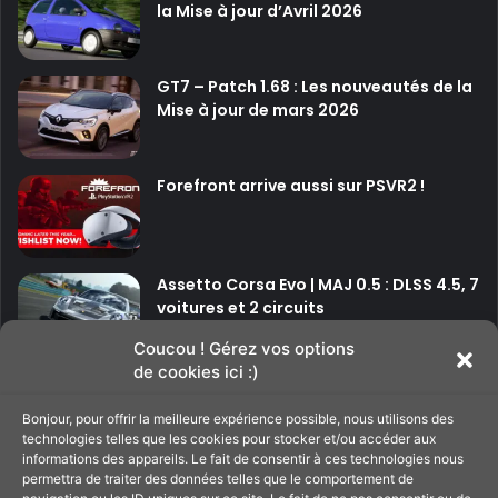
la Mise à jour d’Avril 2026
é
m
o
GT7 – Patch 1.68 : Les nouveautés de la
p
Mise à jour de mars 2026
o
u
r
l
Forefront arrive aussi sur PSVR2 !
e
P
S
V
Assetto Corsa Evo | MAJ 0.5 : DLSS 4.5, 7
R
voitures et 2 circuits
2
Coucou ! Gérez vos options
de cookies ici :)
P
P
Bonjour, pour offrir la meilleure expérience possible, nous utilisons des
a
a
technologies telles que les cookies pour stocker et/ou accéder aux
g
g
informations des appareils. Le fait de consentir à ces technologies nous
Soutenir le site
permettra de traiter des données telles que le comportement de
e
e