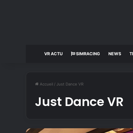
VR ACTU
SIMRACING
NEWS
T
Accueil
/
Just Dance VR
Just Dance VR
J