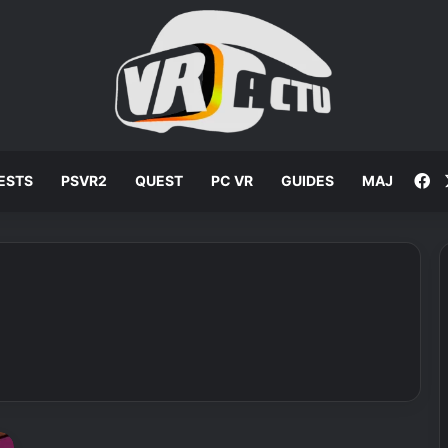
F
ESTS
PSVR2
QUEST
PC VR
GUIDES
MAJ