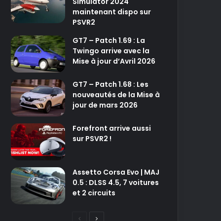
Simulator 2024
maintenant dispo sur
PSVR2
GT7 – Patch 1.69 : La
Twingo arrive avec la
Mise à jour d’Avril 2026
GT7 – Patch 1.68 : Les
nouveautés de la Mise à
jour de mars 2026
Forefront arrive aussi
sur PSVR2 !
Assetto Corsa Evo | MAJ
0.5 : DLSS 4.5, 7 voitures
et 2 circuits
P
P