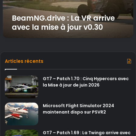
r
i
v
BeamNG.drive : La VR arrive
e
avec la mise à jour v0.30
:
L
a
V
R
a
Articles récents
r
r
i
GT7 – Patch 1.70 : Cinq Hypercars avec
v
la Mise à jour de juin 2026
e
a
v
Microsoft Flight Simulator 2024
e
maintenant dispo sur PSVR2
c
l
a
GT7 – Patch 1.69 : La Twingo arrive avec
m