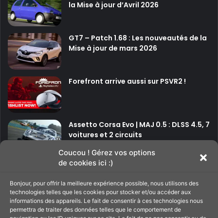
la Mise à jour d’Avril 2026
i
s
e
GT7 – Patch 1.68 : Les nouveautés de la
à
Mise à jour de mars 2026
j
o
u
r
Forefront arrive aussi sur PSVR2 !
v
0
.
3
Assetto Corsa Evo | MAJ 0.5 : DLSS 4.5, 7
0
voitures et 2 circuits
Coucou ! Gérez vos options
de cookies ici :)
P
P
Bonjour, pour offrir la meilleure expérience possible, nous utilisons des
a
a
technologies telles que les cookies pour stocker et/ou accéder aux
g
g
informations des appareils. Le fait de consentir à ces technologies nous
Soutenir le site
permettra de traiter des données telles que le comportement de
e
e