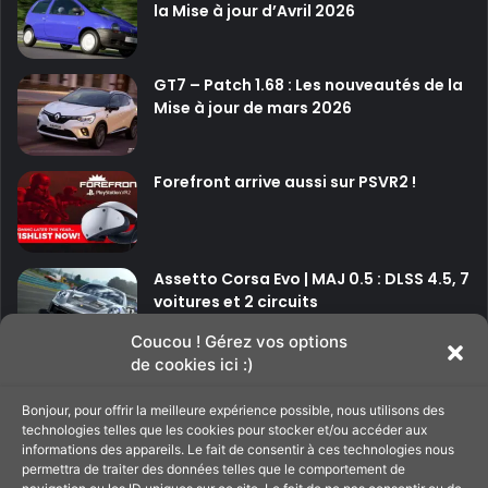
la Mise à jour d’Avril 2026
S
V
R
GT7 – Patch 1.68 : Les nouveautés de la
2
Mise à jour de mars 2026
Forefront arrive aussi sur PSVR2 !
Assetto Corsa Evo | MAJ 0.5 : DLSS 4.5, 7
voitures et 2 circuits
Coucou ! Gérez vos options
de cookies ici :)
P
P
Bonjour, pour offrir la meilleure expérience possible, nous utilisons des
a
a
technologies telles que les cookies pour stocker et/ou accéder aux
g
g
informations des appareils. Le fait de consentir à ces technologies nous
Soutenir le site
permettra de traiter des données telles que le comportement de
e
e