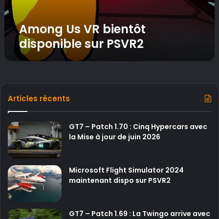
R
b
i
Among Us VR bientôt
e
disponible sur PSVR2
n
t
ô
t
d
i
Articles récents
s
p
o
GT7 – Patch 1.70 : Cinq Hypercars avec
n
la Mise à jour de juin 2026
i
b
l
Microsoft Flight Simulator 2024
e
maintenant dispo sur PSVR2
s
u
r
GT7 – Patch 1.69 : La Twingo arrive avec
P