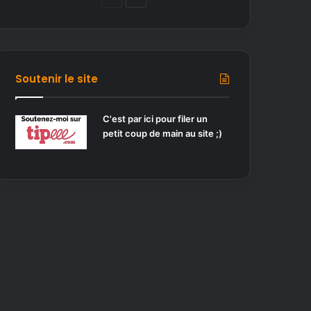
a
a
g
g
e
e
p
s
Soutenir le site
r
u
é
i
C'est par ici pour filer un
petit coup de main au site ;)
c
v
é
a
d
n
e
t
n
e
t
e