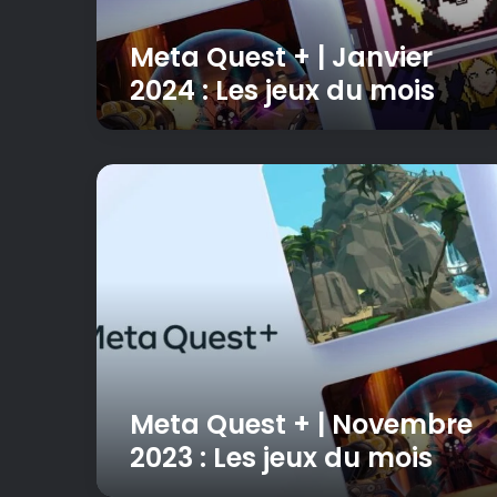
+
s
|
Meta Quest + | Janvier
J
2024 : Les jeux du mois
a
n
v
i
M
e
e
r
t
2
a
0
Q
2
u
4
e
:
s
L
t
e
+
s
|
j
Meta Quest + | Novembre
N
e
2023 : Les jeux du mois
o
u
v
x