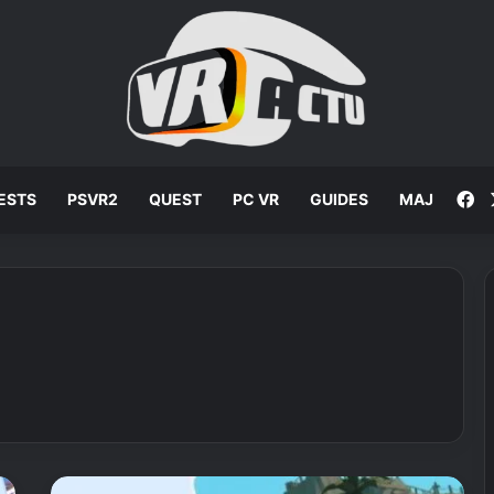
F
ESTS
PSVR2
QUEST
PC VR
GUIDES
MAJ
M