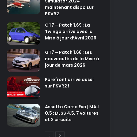
Simulator 2024
maintenant dispo sur
PSVR2
GT7 – Patch 1.69 : La
Twingo arrive avec la
Mise à jour d’Avril 2026
GT7 – Patch 1.68 : Les
nouveautés de la Mise à
jour de mars 2026
Forefront arrive aussi
sur PSVR2 !
Assetto Corsa Evo | MAJ
0.5 : DLSS 4.5, 7 voitures
et 2 circuits
P
P